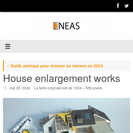
Passer
au
contenu
«
Guide pratique pour rénover sa maison en 2024
House enlargement works
mai 29, 2024
La taille originale est de
1024 × 569
pixels