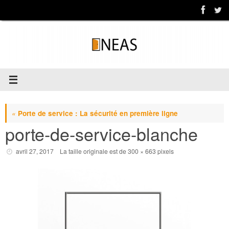
Passer
au
contenu
«
Porte de service : La sécurité en première ligne
porte-de-service-blanche
avril 27, 2017
La taille originale est de
300 × 663
pixels