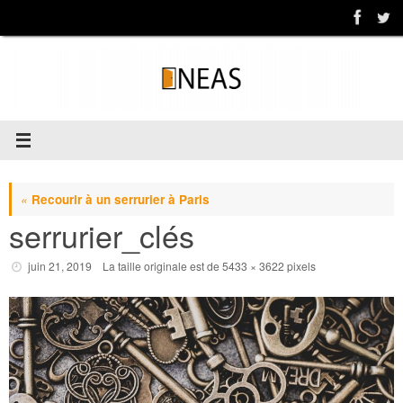
Passer
au
contenu
«
Recourir à un serrurier à Paris
serrurier_clés
juin 21, 2019
La taille originale est de
5433 × 3622
pixels