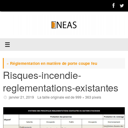
Passer
au
contenu
«
Réglementation en matière de porte coupe feu
Risques-incendie-
reglementations-existantes
janvier 21, 2019
La taille originale est de
999 × 363
pixels