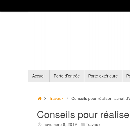
Passer
au
contenu
Passer
Accueil
Porte d’entrée
Porte extérieure
Po
au
contenu
Accueil
Travaux
Conseils pour réaliser l’achat d’
Conseils pour réalise
novembre 8, 2019
Travaux