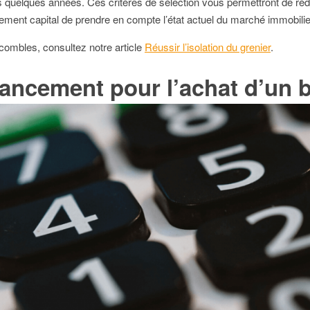
s quelques années. Ces critères de sélection vous permettront de réd
lement capital de prendre en compte l’état actuel du marché immobilie
combles, consultez notre article
Réussir l’isolation du grenier
.
inancement pour l’achat d’un 