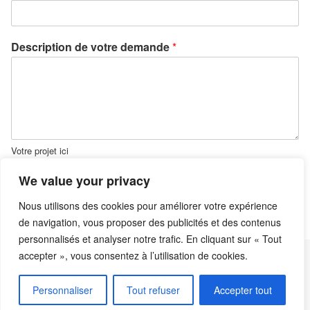
Description de votre demande
*
Votre projet ici
We value your privacy
Envoyer
Nous utilisons des cookies pour améliorer votre expérience
de navigation, vous proposer des publicités et des contenus
personnalisés et analyser notre trafic. En cliquant sur « Tout
accepter », vous consentez à l’utilisation de cookies.
Recherche p
Mentions légales
Plan du Site
Personnaliser
Tout refuser
Accepter tout
Rechercher
Fièrement propulsé par
Tempera
&
WordPress.