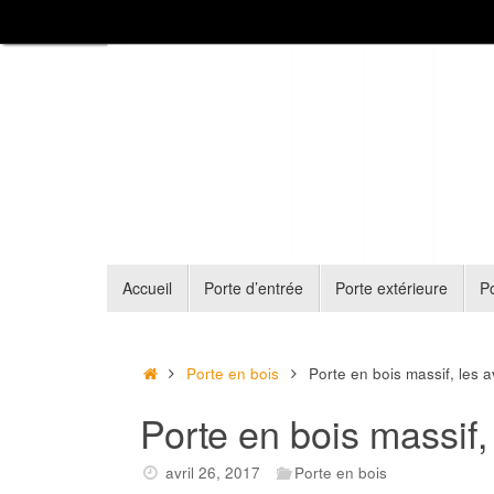
Passer
au
contenu
Passer
Accueil
Porte d’entrée
Porte extérieure
Po
au
contenu
Accueil
Porte en bois
Porte en bois massif, les 
Porte en bois massif
avril 26, 2017
Porte en bois