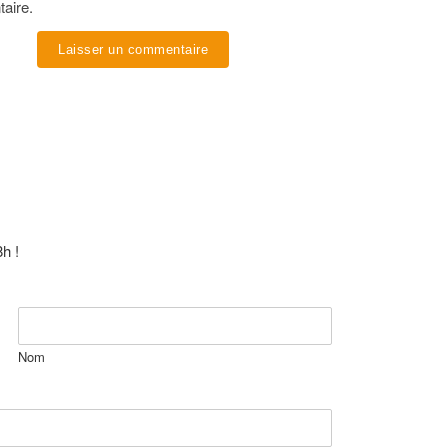
taire.
h !
Nom